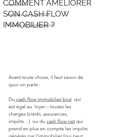
COMMENT AMELIORER
immobilier
SON CASH FLOW
Fiscalité du particulier
IMMOBILIER ?
fiscalité du professionnel
Avant toute chose, il faut savoir de 
quoi on parle :
Du
 cash flow immobilier brut
  qui 
est égal au  loyer – toutes les 
charges (crédit, assurances, 
impôts…)  ou du 
cash flow net
 qui 
prend en plus en compte les impôts 
générés par l’immobilier (qui peut 