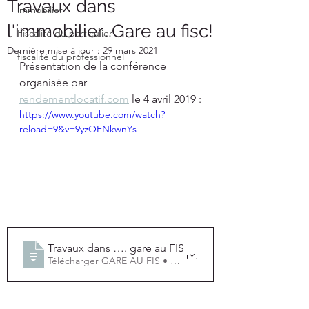
Travaux dans
immobilier
l'immobilier...Gare au fisc!
Fiscalité du particulier
Dernière mise à jour :
29 mars 2021
fiscalité du professionnel
Présentation de la conférence 
organisée par 
rendementlocatif.com
 le 4 avril 2019 :
https://www.youtube.com/watch?
reload=9&v=9yzOENkwnYs
Travaux dans l'immobilier..
. gare au FIS
Télécharger GARE AU FIS • 2.66MB